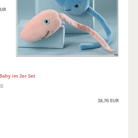
EUR
Baby im 2er Set
oß
38,70 EUR