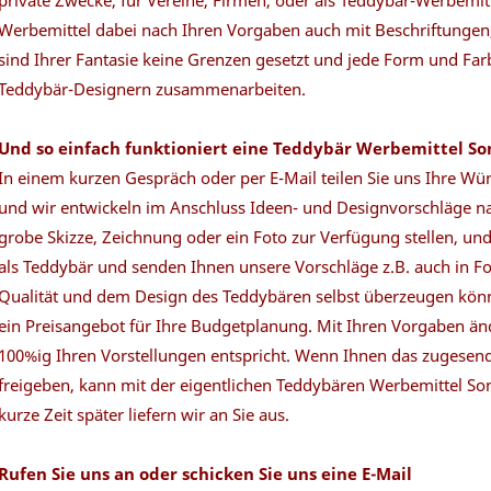
private Zwecke, für Vereine, Firmen, oder als Teddybär-Werbemitt
Werbemittel dabei nach Ihren Vorgaben auch mit Beschriftungen,
sind Ihrer Fantasie keine Grenzen gesetzt und jede Form und Far
Teddybär-Designern zusammenarbeiten.
Und so einfach funktioniert eine Teddybär Werbemittel S
In einem kurzen Gespräch oder per E-Mail teilen Sie uns Ihre W
und wir entwickeln im Anschluss Ideen- und Designvorschläge n
grobe Skizze, Zeichnung oder ein Foto zur Verfügung stellen, u
als Teddybär und senden Ihnen unsere Vorschläge z.B. auch in Fo
Qualität und dem Design des Teddybären selbst überzeugen könne
ein Preisangebot für Ihre Budgetplanung. Mit Ihren Vorgaben änd
100%ig Ihren Vorstellungen entspricht. Wenn Ihnen das zugesend
freigeben, kann mit der eigentlichen Teddybären Werbemittel 
kurze Zeit später liefern wir an Sie aus.
Rufen Sie uns an oder schicken Sie uns eine E-Mail