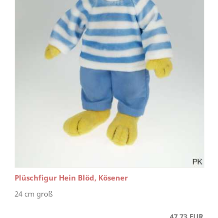
Plüschfigur Hein Blöd, Kösener
24 cm groß
47,73 EUR