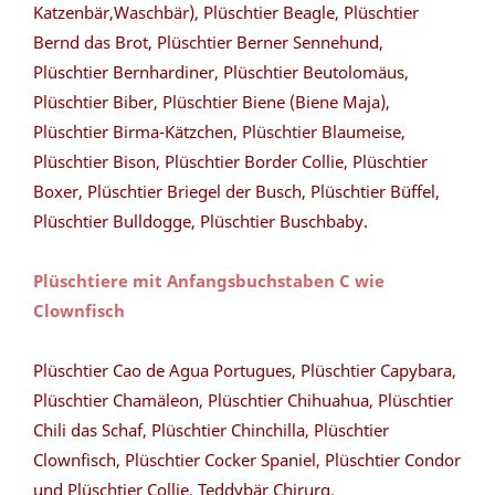
Katzenbär,Waschbär), Plüschtier Beagle, Plüschtier
Bernd das Brot, Plüschtier Berner Sennehund,
Plüschtier Bernhardiner, Plüschtier Beutolomäus,
Plüschtier Biber, Plüschtier Biene (Biene Maja),
Plüschtier Birma-Kätzchen, Plüschtier Blaumeise,
Plüschtier Bison, Plüschtier Border Collie, Plüschtier
Boxer, Plüschtier Briegel der Busch, Plüschtier Büffel,
Plüschtier Bulldogge, Plüschtier Buschbaby.
Plüschtiere mit Anfangsbuchstaben C wie
Clownfisch
Plüschtier Cao de Agua Portugues, Plüschtier Capybara,
Plüschtier Chamäleon,
Plüschtier Chihuahua, Plüschtier
Chili das Schaf, Plüschtier Chinchilla, Plüschtier
Clownfisch, Plüschtier Cocker Spaniel, Plüschtier Condor
und Plüschtier Collie, Teddybär Chirurg.