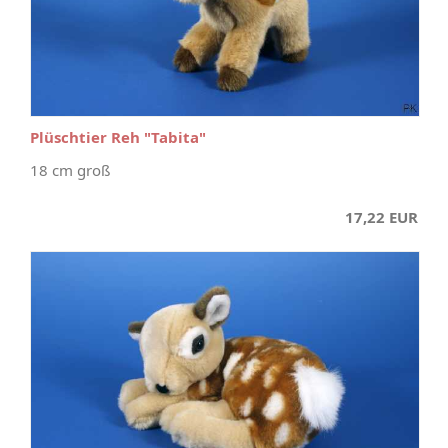
Plüschtier Reh "Tabita"
18 cm groß
17,22 EUR