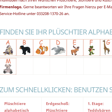
individuell nach Ihren Wünschen Plüschtiere, Stofftiere und Kusc
Firmenlogo.
Gerne beantworten wir Ihre Fragen hierzu per E-Ma
Service-Hotline unter 033208-1370-26 an.
FINDEN SIE IHR PLÜSCHTIER ALPHA
ZUM SCHNELLKLICKEN: BENUTZEN 
Plüschtiere
Erdgeschoß:
1. Etage:
alphabetisch
Plüschtiere
Teddybären