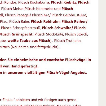
lüsch Kondor, Plüsch Kookaburra,
Plüsch Kiebitz
,
Plüsch
, Plüsch Meise (Plüsch Kohlmeise und
Plüsch
all, Plüsch Papagei/ Plüsch Ara/ Plüsch Gelbbrust-Ara,
 Pfau, Plüsch Rabe,
Plüsch Rebhuhn
,
Plüsch Reiher/
, Plüsch Schnepfenstrauß,
Plüsch Schwalbe/ Plüsch
 Plüsch Grünspecht
, Plüsch Stock-Ente, Plüsch Storch,
aube,
weiße Taube aus Plüsch
) , Plüsch Truthahn,
sittich (Neuheiten sind fettgedruckt).
nden Sie einheimische und exotische Plüschvögel in
ll von Hand gefertigt.
 in unserem vielfältigen Plüsch-Vögel-Angebot.
er-Einkauf anbieten und wir fertigen auch gerne