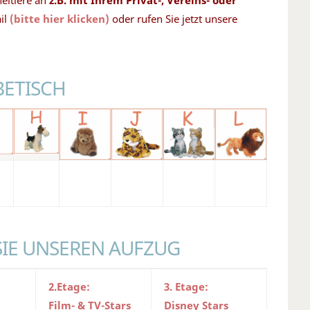
heltiere an
z.B. mit Ihrem Privat-, Vereins- oder
il
(bitte hier klicken)
oder rufen Sie jetzt unsere
BETISCH
SIE UNSEREN AUFZUG
2.Etage:
3. Etage:
Film- & TV-Stars
Disney Stars