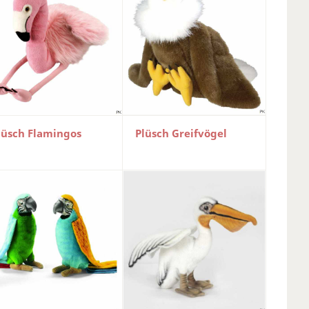
lüsch Flamingos
Plüsch Greifvögel