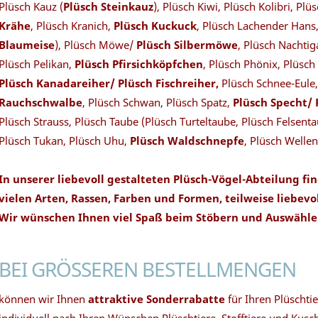
Plüsch Kauz (
Plüsch Steinkauz
), Plüsch Kiwi, Plüsch Kolibri, P
Krähe
, Plüsch Kranich,
Plüsch Kuckuck
, Plüsch Lachender Hans
Blaumeise
), Plüsch Möwe/
Plüsch Silbermöwe
, Plüsch Nachtig
Plüsch Pelikan,
Plüsch Pfirsichköpfchen
, Plüsch Phönix, Plüsch
Plüsch Kanadareiher/ Plüsch Fischreiher,
Plüsch Schnee-Eule
Rauchschwalbe
, Plüsch Schwan, Plüsch Spatz,
Plüsch Specht/
Plüsch Strauss, Plüsch Taube (Plüsch Turteltaube, Plüsch Felsent
Plüsch Tukan, Plüsch Uhu,
Plüsch Waldschnepfe
, Plüsch Wellen
In unserer liebevoll gestalteten Plüsch-Vögel-Abteilung fi
vielen Arten, Rassen, Farben und Formen, teilweise liebevo
Wir wünschen Ihnen viel Spaß beim Stöbern und Auswählen
BEI GRÖSSEREN BESTELLMENGEN
können wir Ihnen
attraktive Sonderrabatte
für Ihren Plüschti