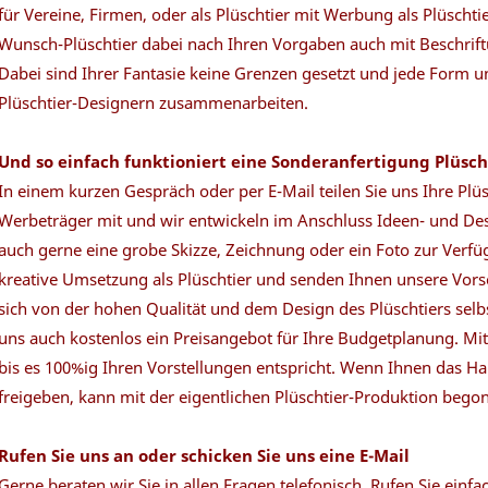
für Vereine, Firmen, oder als Plüschtier mit Werbung als Plüschti
Wunsch-Plüschtier dabei nach Ihren Vorgaben auch mit Beschrift
Dabei sind Ihrer Fantasie keine Grenzen gesetzt und jede Form u
Plüschtier-Designern zusammenarbeiten.
Und so einfach funktioniert eine Sonderanfertigung Plüsch
In einem kurzen Gespräch oder per E-Mail teilen Sie uns Ihre Plü
Werbeträger mit und wir entwickeln im Anschluss Ideen- und De
auch gerne eine grobe Skizze, Zeichnung oder ein Foto zur Verf
kreative Umsetzung als Plüschtier und senden Ihnen unsere Vorsc
sich von der hohen Qualität und dem Design des Plüschtiers selb
uns auch kostenlos ein Preisangebot für Ihre Budgetplanung. Mit
bis es 100%ig Ihren Vorstellungen entspricht. Wenn Ihnen das Ha
freigeben, kann mit der eigentlichen Plüschtier-Produktion begon
Rufen Sie uns an oder schicken Sie uns eine E-Mail
Gerne beraten wir Sie in allen Fragen telefonisch. Rufen Sie ein