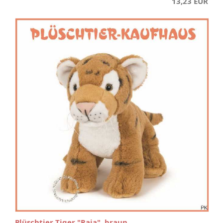
13,23 EUR
Plüschtier Tiger "Raja", braun